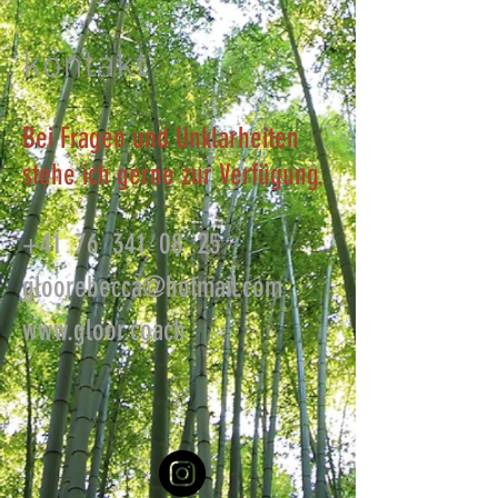
kontakt
Bei Fragen und Unklarheiten
stehe ich gerne zur Verfügung.
+41 76 341 08 25
gloorebecca@hotmail.com
www.gloor.coach