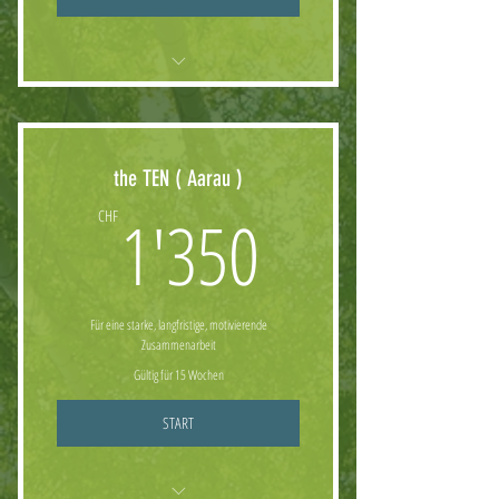
- Einführendes Gespräch und Besprechung
- ZIELDEFINIERUNG
the TEN ( Aarau )
1'350CHF
1'350
CHF
- Persönliches Programm ( zielorientiert und
effizient)
- Begleitung in Anfangsphase
Für eine starke, langfristige, motivierende
Zusammenarbeit
5 x Personaltraining
Gültig für 15 Wochen
START