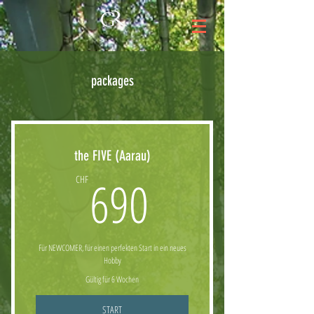
packages
the FIVE (Aarau)
690CHF
690
CHF
Für NEWCOMER, für einen perfekten Start in ein neues
Hobby
Gültig für 6 Wochen
START