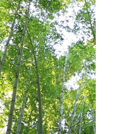
- Körperanalyse (inkl. Auswertung)
- ZIELDEFINIERUNG
- Ess-Verhaltensanalyse (inkl. Auswertung)
- 4 Wochen Ernährungsplan inkl. Coaching
- Check-In Messung nach 4 Wochen