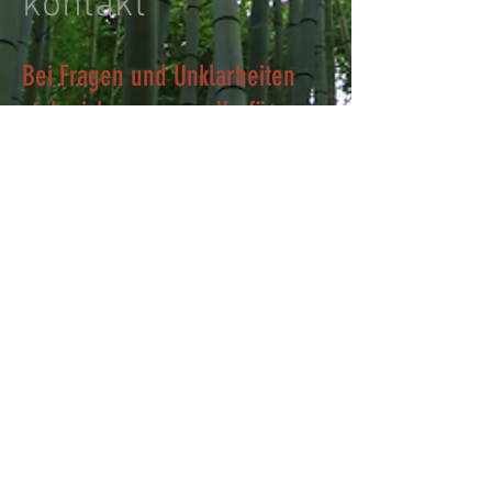
kontakt
Bei Fragen und Unklarheiten
stehe ich gerne zur Verfügung.
+41 76 341 08 25
gloorebecca@hotmail.com
www.gloor.coach