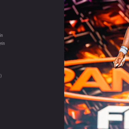
in
erin
i
n)