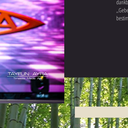
dankb
,,Geb
besti
name
email