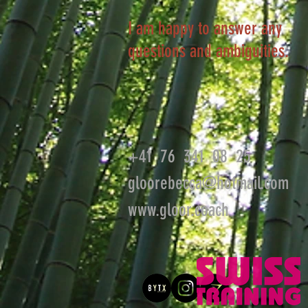
I am happy to answer any
questions and ambiguities.
+41 76 341 08 25
gloorebecca@hotmail.com
www.gloor.coach