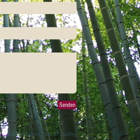
Senden
©2023 BY Rebecca Gloor; GR Coaching