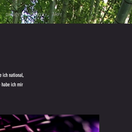
packages
rebecca
More
e ich national,
e habe ich mir