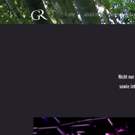
home
about me
fitness trainin
Nicht nur
sowie in