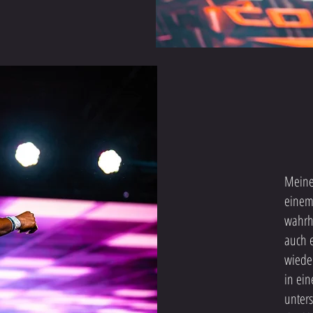
Meine
einem 
wahrha
auch e
wiede
in ei
unters